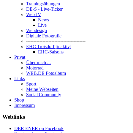
Trainingsübungen
DE-S - Live-Ticker
WebTV
News
Live
Webdesign
Digitale Fotografie
----------------------------------------
EHC Troisdorf [inaktiv]
EHC-Saisons
Privat
Über mich ...
Motorrad
WEB.DE Fotoalbum
Links
Sport
Meine Webseiten
Social Community
Shop
Impressum
Weblinks
DER ENER on Facebook