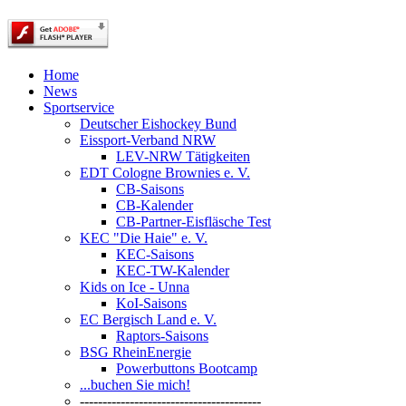
Home
News
Sportservice
Deutscher Eishockey Bund
Eissport-Verband NRW
LEV-NRW Tätigkeiten
EDT Cologne Brownies e. V.
CB-Saisons
CB-Kalender
CB-Partner-Eisfläsche Test
KEC "Die Haie" e. V.
KEC-Saisons
KEC-TW-Kalender
Kids on Ice - Unna
KoI-Saisons
EC Bergisch Land e. V.
Raptors-Saisons
BSG RheinEnergie
Powerbuttons Bootcamp
...buchen Sie mich!
----------------------------------------